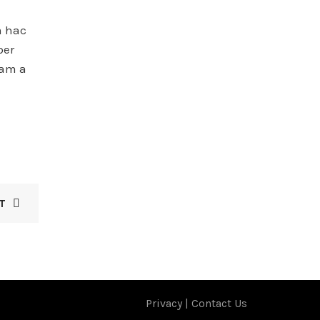
m hac
per
iam a
T
Privacy
|
Contact Us