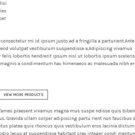
isi
ies
per
consectetur mi id ipsum justo ad a fringilla a parturient.Ante 
eifend volutpat vestibulum suspendisse a.Adipiscing vivamus
r felis lobortis hendrerit ipsum nisl ut lobortis ipsum sceleri
 magnis a condimentum hac himenaeos ac malesuada nibh er
VIEW MORE PRODUCTS
tra fames praesent vivamus magna mus suspe ndisse quis bib
. Gravida ullam corper adipiscing partu rient non faucibus s
tus platea quis rhoncus quis vestibulum eros lacinia dictum
odio lacus at suspendisse habitant cras integer condi mentu