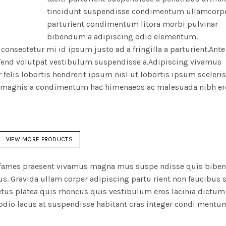
tincidunt suspendisse condimentum ullamcorp
parturient condimentum litora morbi pulvinar
bibendum a adipiscing odio elementum.
consectetur mi id ipsum justo ad a fringilla a parturient.Ante 
eifend volutpat vestibulum suspendisse a.Adipiscing vivamus
r felis lobortis hendrerit ipsum nisl ut lobortis ipsum sceleri
 magnis a condimentum hac himenaeos ac malesuada nibh er
VIEW MORE PRODUCTS
tra fames praesent vivamus magna mus suspe ndisse quis bib
. Gravida ullam corper adipiscing partu rient non faucibus s
tus platea quis rhoncus quis vestibulum eros lacinia dictum
odio lacus at suspendisse habitant cras integer condi mentu