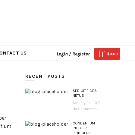
0
ONTACT US
Login / Register
$
0.00
RECENT POSTS
SED ULTRICES
NETUS
January 24, 2017
No Comments
per
CONDENTUM
etium
INTEGER
RIDICULUS