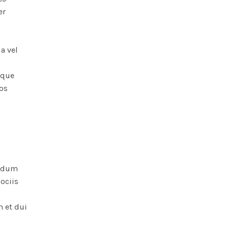
er
a vel
sque
os
endum
ociis
m et dui