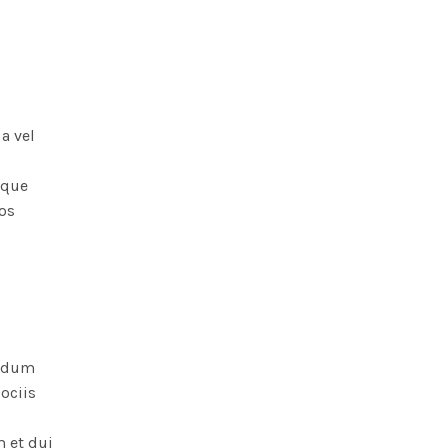
a vel
sque
os
endum
ociis
m et dui