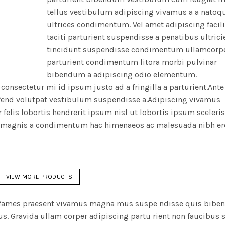
tellus vestibulum adipiscing vivamus a a natoq
ultrices condimentum. Vel amet adipiscing facili
taciti parturient suspendisse a penatibus ultrici
tincidunt suspendisse condimentum ullamcorp
parturient condimentum litora morbi pulvinar
bibendum a adipiscing odio elementum.
consectetur mi id ipsum justo ad a fringilla a parturient.Ante 
eifend volutpat vestibulum suspendisse a.Adipiscing vivamus
r felis lobortis hendrerit ipsum nisl ut lobortis ipsum sceleri
 magnis a condimentum hac himenaeos ac malesuada nibh er
VIEW MORE PRODUCTS
tra fames praesent vivamus magna mus suspe ndisse quis bib
. Gravida ullam corper adipiscing partu rient non faucibus s