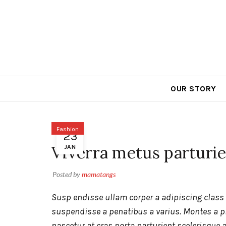
Call Toll Free: 866-991-1945
OUR STORY
Fashion
23
Viverra metus parturie
JAN
Posted by
mamatangs
Susp endisse ullam corper a adipiscing class
suspendisse a penatibus a varius. Montes a p
nascetur at cras porta parturient scelerisque 