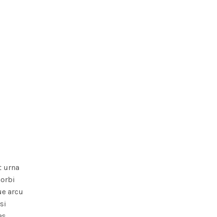
t urna
orbi
ue arcu
si
es