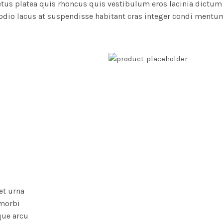
tus platea quis rhoncus quis vestibulum eros lacinia dictum
odio lacus at suspendisse habitant cras integer condi mentu
et urna
morbi
que arcu