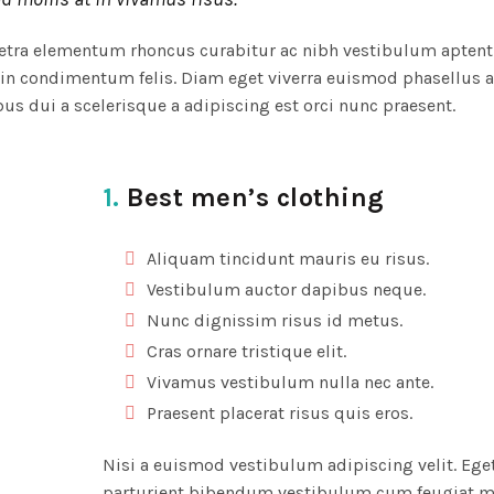
aretra elementum rhoncus curabitur ac nibh vestibulum apten
in condimentum felis. Diam eget viverra euismod phasellus a
 dui a scelerisque a adipiscing est orci nunc praesent.
1.
Best men’s clothing
Aliquam tincidunt mauris eu risus.
Vestibulum auctor dapibus neque.
Nunc dignissim risus id metus.
Cras ornare tristique elit.
Vivamus vestibulum nulla nec ante.
Praesent placerat risus quis eros.
Nisi a euismod vestibulum adipiscing velit. Ege
parturient bibendum vestibulum cum feugiat m