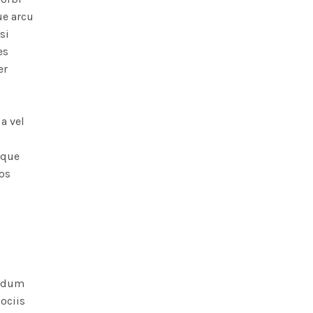
ue arcu
si
es
er
a vel
sque
os
endum
ociis