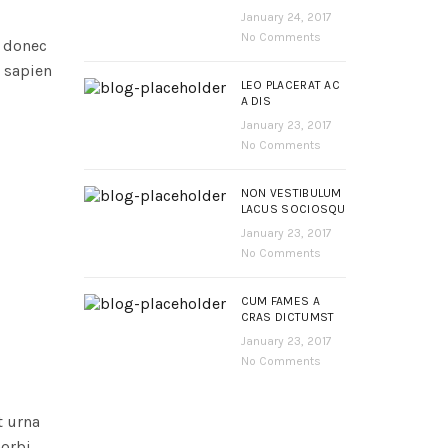
January 24, 2017
No Comments
t donec
 sapien
LEO PLACERAT AC
A DIS
January 23, 2017
No Comments
NON VESTIBULUM
LACUS SOCIOSQU
January 23, 2017
No Comments
CUM FAMES A
CRAS DICTUMST
January 23, 2017
No Comments
t urna
orbi