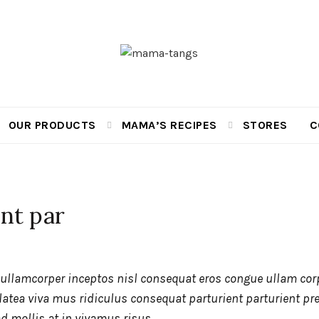
OUR PRODUCTS
MAMA’S RECIPES
STORES
C
nt par
 ullamcorper inceptos nisl consequat eros congue ullam cor
latea viva mus ridiculus consequat parturient parturient pr
ad mollis at in vivamus risus.